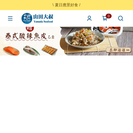
\ 夏日應景好食 /
0