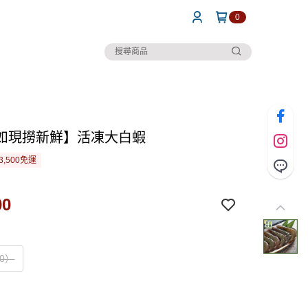
0
如現撈新鮮】活凍大白蝦
3,500免運
00
30）