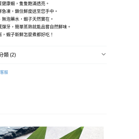
質健康蝦，隻隻飽滿透亮。
鮮急凍，鎖住鮮度送至您手中。
取貨(快速到店)
、無泡藥水，蝦子天然實在。
90，滿NT$3,500(含以上)免運費
口感彈牙，簡單蒸熟就能品嘗自然鮮味。
搭，蝦子新鮮怎麼煮都好吃！
90，滿NT$3,500(含以上)免運費
類 (2)
宅配
00，滿NT$6,000(含以上)免運費
｜尚青底家！
蝦&蟹｜蝦子/龍蝦/螃蟹
客服
集】專區
【鮮活】魚蝦貝類