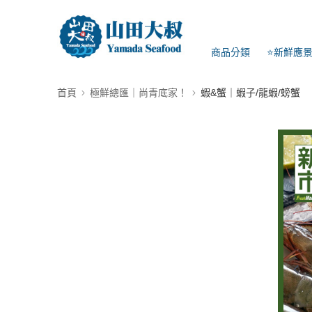
商品分類
⭐新鮮應
首頁
極鮮總匯｜尚青底家！
蝦&蟹｜蝦子/龍蝦/螃蟹