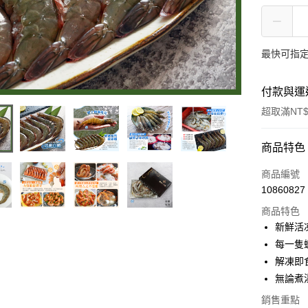
最快可指定
付款與運
超取滿NT$
付款方式
商品特色
信用卡一
商品編號
10860827
LINE Pay
商品特色
街口支付
新鮮活
每一隻
悠遊付
解凍即
ATM付款
無論煮
銷售重點