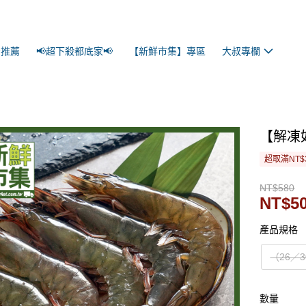
景推薦
📢超下殺都底家📢
【新鮮市集】專區
大叔專欄
【解凍
超取滿NT$
NT$580
NT$5
產品規格
（26／
數量