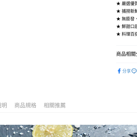
★ 嚴選優
運送方式
★ 捕撈新
冷凍7-11
★ 無膨發
每筆NT$2
★ 鮮甜
★ 料理百
冷凍宅配
每筆NT$2
商品相關分
外島冷凍
每筆NT$4
極鮮總匯
分享
【新鮮市
說明
商品規格
相關推薦