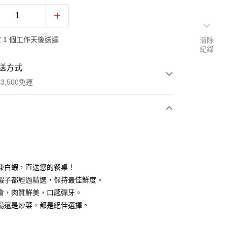
 1 個工作天後送達
清除
紀錄
送方式
3,500免運
次付款
凍白蝦，直送您的餐桌！
蝦子都經過精選，保持最佳鮮度。
食，肉質鮮美，口感彈牙。
湯還是炒菜，都是絕佳選擇。