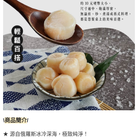
\
商品簡介
/
★ 源自俄羅斯冰冷深海，極致純淨！