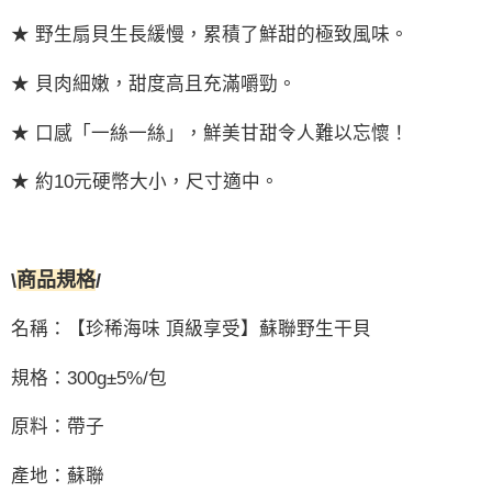
★ 野生扇貝生長緩慢，累積了鮮甜的極致風味。
★ 貝肉細嫩，甜度高且充滿嚼勁。
★ 口感「一絲一絲」，鮮美甘甜令人難以忘懷！
★ 約10元硬幣大小，尺寸適中。
\
商品規格
/
名稱：
【珍稀海味 頂級享受】蘇聯野生干貝
規格：
300g±5%
/包
原料：
帶子
產地：
蘇聯