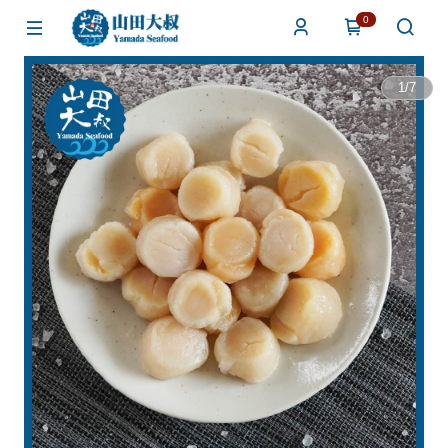
0
1
/
7