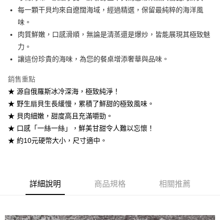
每一顆干貝均來自遼闊海域，經過精選，保留最純粹的海洋風
ATM付款
味。
肉質鮮嫩，口感滑順，無論是清蒸還是爆炒，皆能展現其極致魅
運送方式
力。
冷凍7-11取貨(快速到店)
讓這份珍貴的海味，為您的餐桌增添奢華與品味。
每筆NT$290，滿NT$3,500(含以上)免運費
銷售重點
冷凍宅配
★ 源自俄羅斯冰冷深海，極致純淨！
每筆NT$290，滿NT$3,500(含以上)免運費
★ 野生扇貝生長緩慢，累積了鮮甜的極致風味。
★ 貝肉細嫩，甜度高且充滿嚼勁。
外島冷凍宅配
★ 口感「一絲一絲」，鮮美甘甜令人難以忘懷！
每筆NT$400，滿NT$6,000(含以上)免運費
★ 約10元硬幣大小，尺寸適中。
詳細說明
商品規格
相關推薦