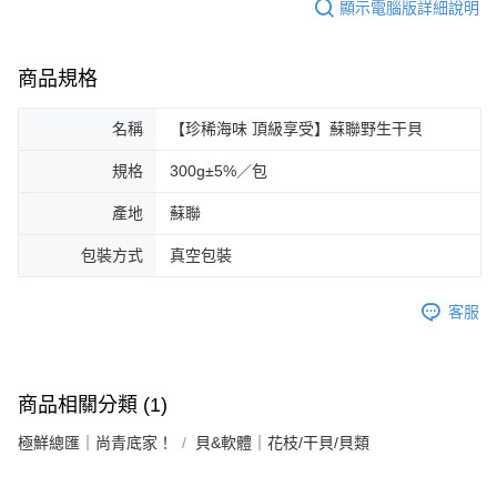
顯示電腦版詳細說明
商品規格
名稱
【珍稀海味 頂級享受】蘇聯野生干貝
規格
300g±5%／包
產地
蘇聯
包裝方式
真空包裝
客服
商品相關分類 (1)
極鮮總匯｜尚青底家！
貝&軟體｜花枝/干貝/貝類