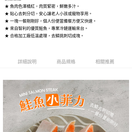
悠遊付
★ 魚肉色澤橘紅，肉質緊密，鮮嫩多汁。
★ 貼心去刺分切，安心讓老人小孩或寵物享用。
ATM付款
★ 一塊一餐剛剛好，個人份便當備餐方便又快速。
★ 來自智利的優質鮭魚，專業冷鏈運輸來台。
運送方式
★ 合格加工廠低溫處理，去鱗挑刺切成塊。
冷凍7-11取貨(快速到店)
每筆NT$290，滿NT$3,500(含以上)免運費
冷凍宅配
詳細說明
商品規格
相關推薦
每筆NT$290，滿NT$3,500(含以上)免運費
外島冷凍宅配
每筆NT$400，滿NT$6,000(含以上)免運費