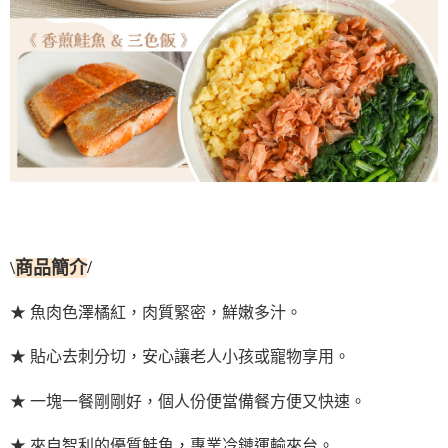
\
商品簡介
/
★ 魚肉色澤橘紅，肉質緊密，鮮嫩多汁。
★ 貼心去刺分切，安心讓老人小孩或寵物享用。
★ 一塊一餐剛剛好，個人份便當備餐方便又快速。
★ 來自智利的優質鮭魚，專業冷鏈運輸來台。