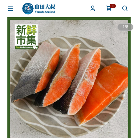
0
1
/
8