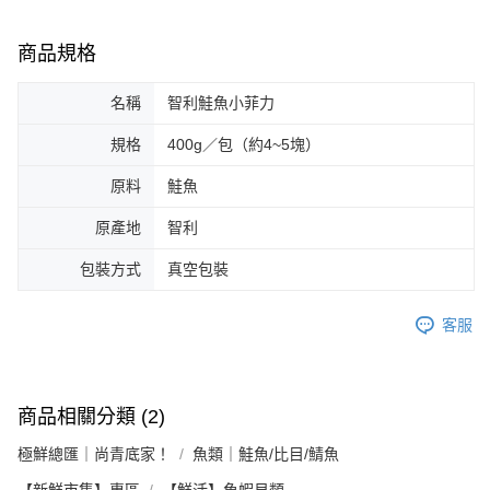
商品規格
名稱
智利鮭魚小菲力
規格
400g／包（約4~5塊）
原料
鮭魚
原產地
智利
包裝方式
真空包裝
客服
商品相關分類 (2)
極鮮總匯｜尚青底家！
魚類｜鮭魚/比目/鯖魚