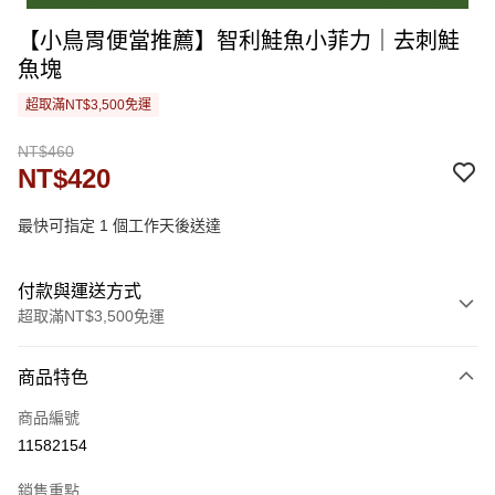
【小鳥胃便當推薦】智利鮭魚小菲力｜去刺鮭
魚塊
超取滿NT$3,500免運
NT$460
NT$420
最快可指定 1 個工作天後送達
付款與運送方式
超取滿NT$3,500免運
付款方式
商品特色
信用卡一次付款
商品編號
LINE Pay
11582154
街口支付
銷售重點