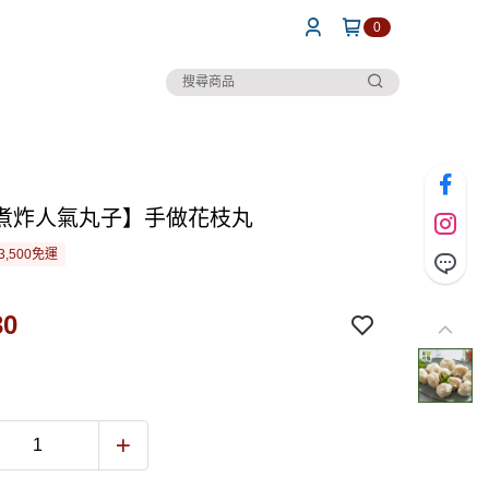
0
煮炸人氣丸子】手做花枝丸
3,500免運
30