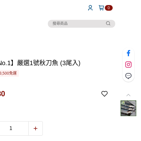
0
o.1】嚴選1號秋刀魚 (3尾入)
3,500免運
80