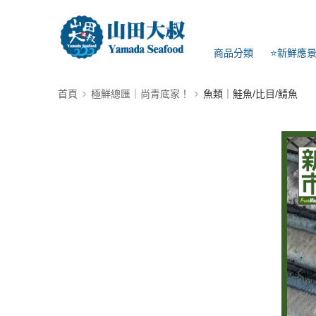
商品分類
⭐新鮮應
首頁
極鮮總匯｜尚青底家！
魚類｜鮭魚/比目/鯖魚