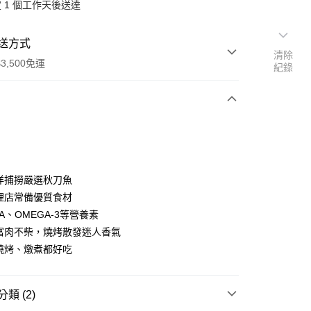
 1 個工作天後送達
送方式
清除
3,500免運
紀錄
次付款
洋捕撈嚴選秋刀魚
理店常備優質食材
A、OMEGA-3等營養素
富肉不柴，燒烤散發迷人香氣
燒烤、燉煮都好吃
類 (2)
取貨(快速到店)