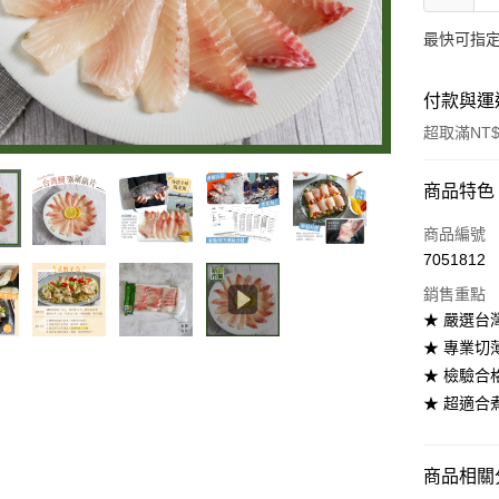
最快可指定
付款與運
超取滿NT$
付款方式
商品特色
信用卡一
商品編號
7051812
LINE Pay
銷售重點
街口支付
★ 嚴選台
★ 專業切
悠遊付
★ 檢驗合
ATM付款
★ 超適合
運送方式
商品相關分