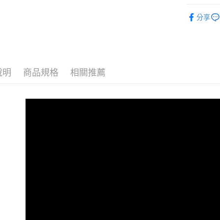
冷凍7-11
極鮮總匯
分享
每筆NT$2
【新鮮市
冷凍宅配
每筆NT$2
外島冷凍
說明
商品規格
相關推薦
每筆NT$4