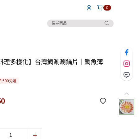
0
料理多樣化】台灣鯛涮涮鍋片｜鯛魚薄
3,500免運
50