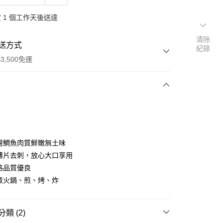
 1 個工作天後送達
清除
送方式
紀錄
3,500免運
次付款
灣鯛魚肉質鮮嫩無土味
薄片去刺，放心大口享用
格品質優良
煮火鍋、煎、烤、炸
類 (2)