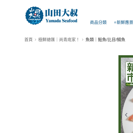
商品分類
⭐新鮮應
首頁
極鮮總匯｜尚青底家！
魚類｜鮭魚/比目/鯖魚