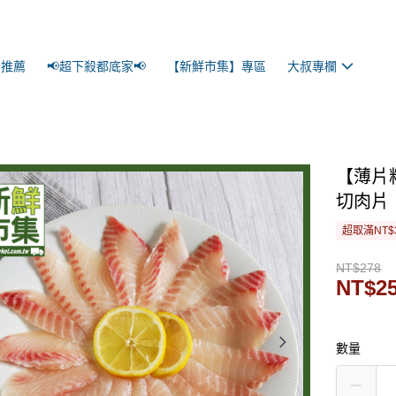
景推薦
📢超下殺都底家📢
【新鮮市集】專區
大叔專欄
【薄片
切肉片
超取滿NT$
NT$278
NT$2
數量