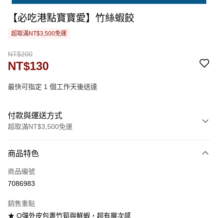
【必吃港點寶寶愛】竹絲蝦餃
超取滿NT$3,500免運
NT$200
NT$130
最快可指定 1 個工作天後送達
付款與運送方式
超取滿NT$3,500免運
付款方式
商品特色
信用卡一次付款
商品編號
LINE Pay
7086983
街口支付
銷售重點
悠遊付
★ Q彈外皮包裹竹筍與鮮蝦，超有層次感