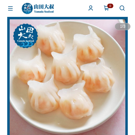
0
1
/
3