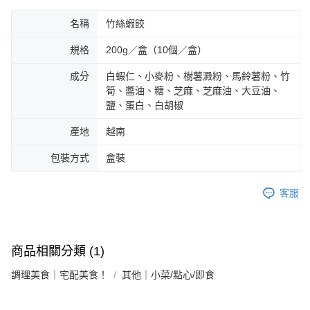
名稱
竹絲蝦餃
規格
200g／盒（10個／盒）
成分
白蝦仁、小麥粉、樹薯澱粉、馬鈴薯粉、竹
筍、醬油、糖、芝麻、芝麻油、大豆油、
鹽、蛋白、白胡椒
產地
越南
包裝方式
盒裝
客服
商品相關分類 (1)
調理美食｜宅配美食！
其他｜小菜/點心/即食