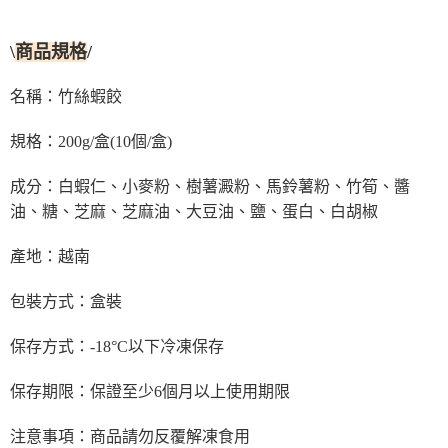
\
/
商品規格
名稱：竹絲蝦餃
(10個/盒)
規格：200g/盒
成分：白蝦仁、小麥粉、樹薯澱粉、馬鈴薯粉、竹筍、醬
油、糖、芝麻、芝麻油、大豆油、鹽、蛋白、白胡椒
產地：越南
盒裝
包裝方式：
保存方式：-18°C以下冷凍保存
保存期限：保證至少6個月以上使用期限
注意事項：商品請勿反覆解凍食用