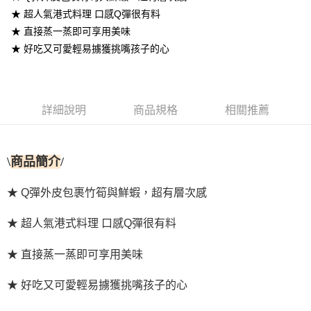
★ 超人氣港式料理 口感Q彈很有料
ATM付款
★ 直接蒸一蒸即可享用美味
★ 好吃又可愛輕易擄獲挑嘴孩子的心
運送方式
冷凍7-11取貨(快速到店)
每筆NT$290，滿NT$3,500(含以上)免運費
詳細說明
商品規格
相關推薦
冷凍宅配
每筆NT$290，滿NT$3,500(含以上)免運費
\
商品簡介
/
外島冷凍宅配
每筆NT$400，滿NT$6,000(含以上)免運費
★ Q彈外皮包裹竹筍與鮮蝦，超有層次感
★ 超人氣港式料理 口感Q彈很有料
★ 直接蒸一蒸即可享用美味
★ 好吃又可愛輕易擄獲挑嘴孩子的心