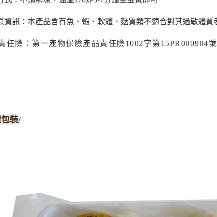
不適合對其過敏體質
原資訊：本產品含有魚、蝦、軟體、麩質類
責任險：第一產物保險產品責任險1002字第15PR000904
/
體包裝