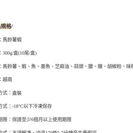
/
品規格
馬鈴薯蝦
：
300g/盒(10尾/盒)
：馬鈴薯、蝦、魚、墨魚、芝麻油、蒜頭、鹽、糖、胡椒粉、味
：越南
盒裝
方式：
方式：-18°C以下冷凍保存
期限：保證至少6個月以上使用期限
方式：不須解凍，
油溫170
炸5-7分鐘至金黃即可