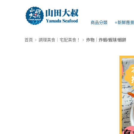
商品分類
⭐新鮮應
首頁
調理美食｜宅配美食！
炸物｜炸蝦/蝦球/蝦餅