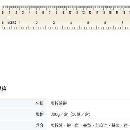
規格
名稱
馬鈴薯蝦
規格
300g／盒（10尾／盒）
成分
馬鈴薯、蝦、魚、墨魚、芝麻油、蒜頭、鹽