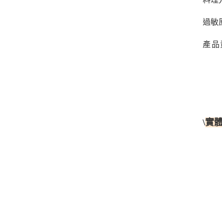
過敏
產品
\
實