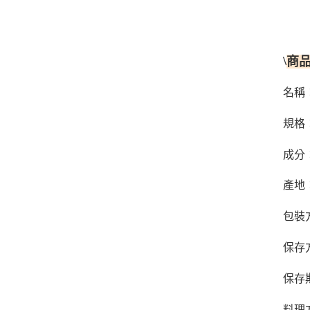
\
商
名稱
規格：
成分
產地
包裝
保存
保存
料理