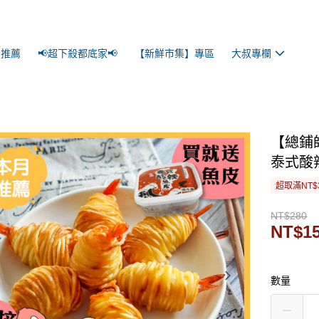
景推薦
📢超下殺都底家📢
【新鮮市集】專區
大叔專欄
【總鋪
泰式酸
超取滿NT$
NT$280
NT$1
數量