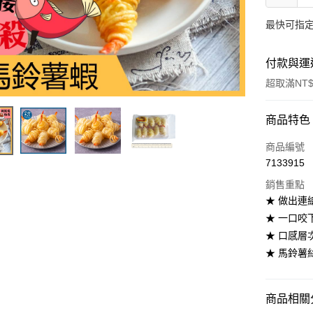
最快可指定
付款與運
超取滿NT$
付款方式
商品特色
信用卡一
商品編號
7133915
LINE Pay
銷售重點
街口支付
★ 做出連
★ 一口咬
悠遊付
★ 口感層
ATM付款
★ 馬鈴薯
運送方式
商品相關分