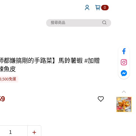
0
師都嫌搞剛的手路菜】馬鈴薯蝦 #加贈
辣魚皮
3,500免運
59