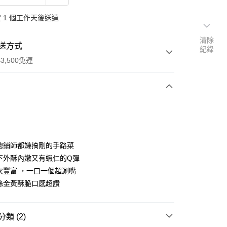
 1 個工作天後送達
清除
送方式
紀錄
3,500免運
次付款
總鋪師都嫌搞剛的手路菜
下外酥內嫩又有蝦仁的Q彈
次豐富 ，一口一個超涮嘴
絲金黃酥脆口感超讚
類 (2)