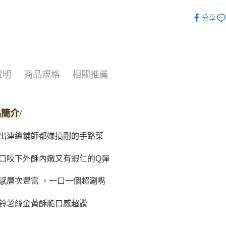
冷凍7-11
調理美食
分享
每筆NT$2
必買｜本
冷凍宅配
每筆NT$2
外島冷凍
說明
商品規格
相關推薦
每筆NT$4
品簡介
/
做出連總鋪師都嫌搞剛的手路菜
一口咬下外酥內嫩又有蝦仁的Q彈
口感層次豐富 ，一口一個超涮嘴
馬鈴薯絲金黃酥脆口感超讚