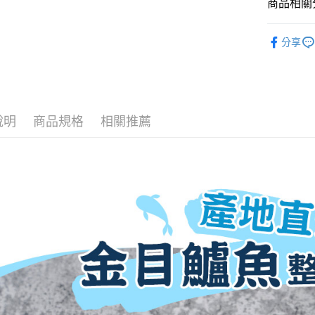
商品相關分
冷凍7-11
每筆NT$2
極鮮總匯
分享
冷凍宅配
【新鮮市
每筆NT$2
外島冷凍
每筆NT$4
說明
商品規格
相關推薦