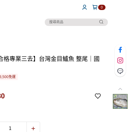
0
合格專業三去】台灣金目鱸魚 整尾｜國
3,500免運
30