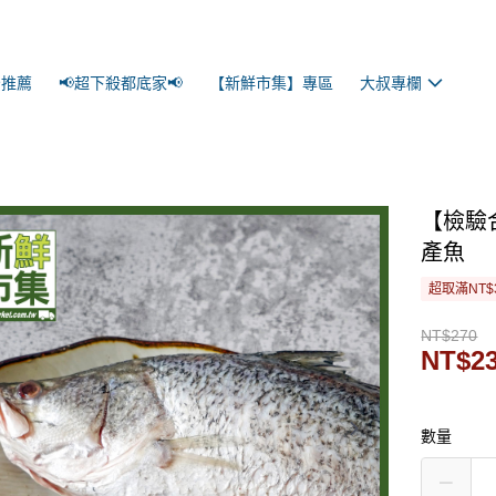
景推薦
📢超下殺都底家📢
【新鮮市集】專區
大叔專欄
【檢驗
產魚
超取滿NT$
NT$270
NT$2
數量