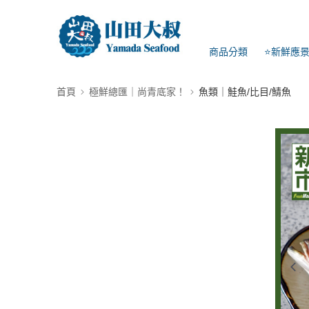
商品分類
⭐新鮮應
首頁
極鮮總匯｜尚青底家！
魚類｜鮭魚/比目/鯖魚