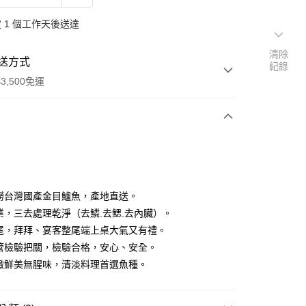
 1 個工作天後送達
清除
送方式
紀錄
3,500免運
次付款
撈台灣國產金目鱸魚，產地直送。
業，三去處理乾淨（去鱗.去鰓.去內臟）。
有尾，拜拜、宴客整尾端上桌大氣又有禮。
品管檢驗把關，檢驗合格，安心、安全。
細緻鮮美無腥味，清淡料理首選魚種。