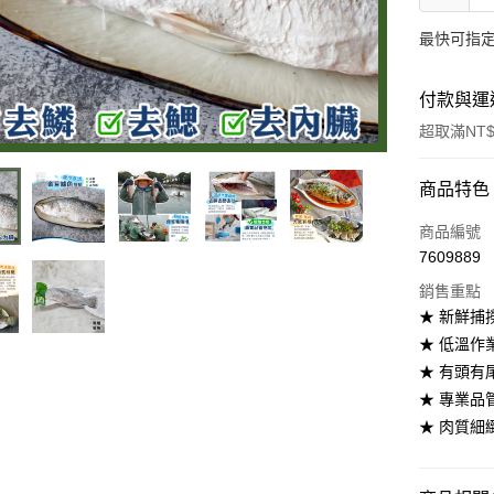
最快可指定
付款與運
超取滿NT$
付款方式
商品特色
信用卡一
商品編號
7609889
LINE Pay
銷售重點
街口支付
★ 新鮮捕
★ 低溫作
悠遊付
★ 有頭
ATM付款
★ 專業
★ 肉質
運送方式