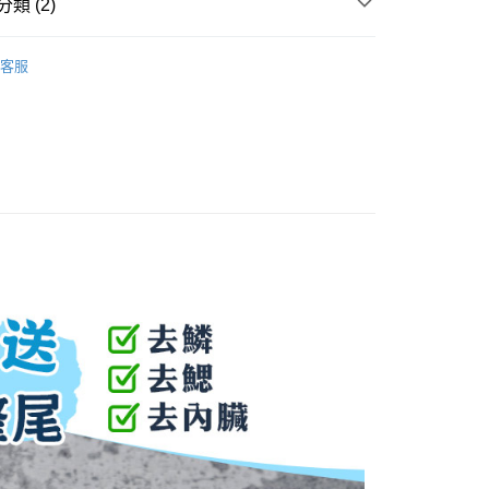
類 (2)
取貨(快速到店)
90，滿NT$3,500(含以上)免運費
｜尚青底家！
魚類｜鮭魚/比目/鯖魚
客服
集】專區
【鮮活】魚蝦貝類
90，滿NT$3,500(含以上)免運費
宅配
00，滿NT$6,000(含以上)免運費