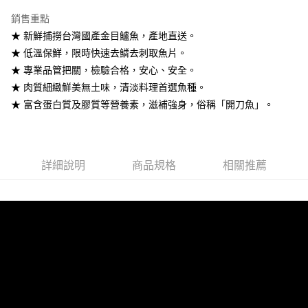
街口支付
銷售重點
悠遊付
★ 新鮮捕撈台灣國產金目鱸魚，產地直送。
★ 低溫保鮮，限時快速去鱗去刺取魚片。
ATM付款
★ 專業品管把關，檢驗合格，安心、安全。
★ 肉質細緻鮮美無土味，清淡料理首選魚種。
運送方式
★ 富含蛋白質及膠質等營養素，滋補強身，俗稱「開刀魚」。
冷凍7-11取貨(快速到店)
每筆NT$290，滿NT$3,500(含以上)免運費
冷凍宅配
詳細說明
商品規格
相關推薦
每筆NT$290，滿NT$3,500(含以上)免運費
外島冷凍宅配
每筆NT$400，滿NT$6,000(含以上)免運費