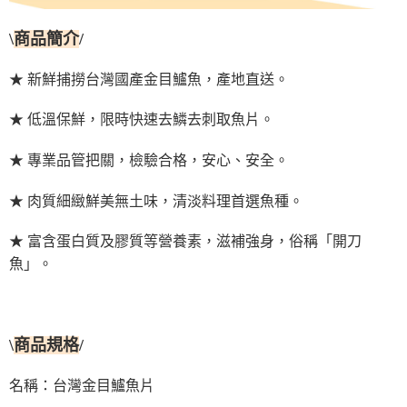
\
商品簡介
/
★ 新鮮捕撈台灣國產金目鱸魚，產地直送。
★ 低溫保鮮，限時快速去鱗去刺取魚片。
★ 專業品管把關，檢驗合格，安心、安全。
★ 肉質細緻鮮美無土味，清淡料理首選魚種。
★ 富含蛋白質及膠質等營養素，滋補強身，俗稱「開刀
魚」。
\
/
商品規格
台灣金目鱸魚片
名稱：