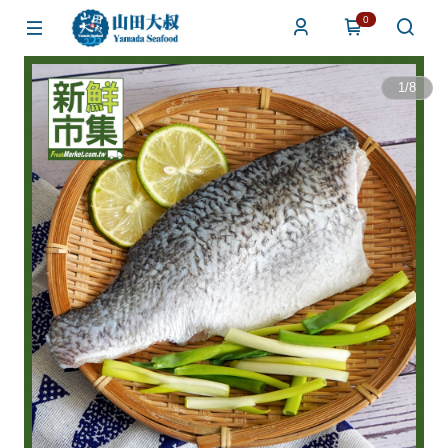
0
1
/
8