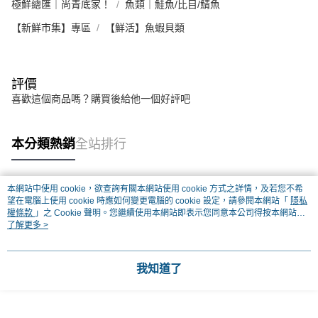
極鮮總匯｜尚青底家！
魚類｜鮭魚/比目/鯖魚
【新鮮市集】專區
【鮮活】魚蝦貝類
評價
喜歡這個商品嗎？購買後給他一個好評吧
本分類熱銷
全站排行
本網站中使用 cookie，欲查詢有關本網站使用 cookie 方式之詳情，及若您不希
熱門標籤
望在電腦上使用 cookie 時應如何變更電腦的 cookie 設定，請參閱本網站「
隱私
權條款
」之 Cookie 聲明。您繼續使用本網站即表示您同意本公司得按本網站使
用條款之 Cookie 聲明使用 cookie。
了解更多 >
我知道了