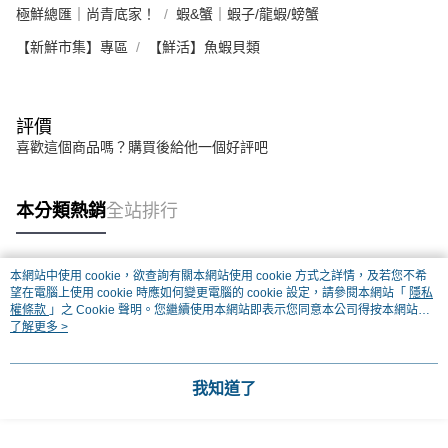
極鮮總匯｜尚青底家！
蝦&蟹｜蝦子/龍蝦/螃蟹
【新鮮市集】專區
【鮮活】魚蝦貝類
評價
喜歡這個商品嗎？購買後給他一個好評吧
本分類熱銷
全站排行
本網站中使用 cookie，欲查詢有關本網站使用 cookie 方式之詳情，及若您不希
熱門標籤
望在電腦上使用 cookie 時應如何變更電腦的 cookie 設定，請參閱本網站「
隱私
權條款
」之 Cookie 聲明。您繼續使用本網站即表示您同意本公司得按本網站使
用條款之 Cookie 聲明使用 cookie。
了解更多 >
我知道了