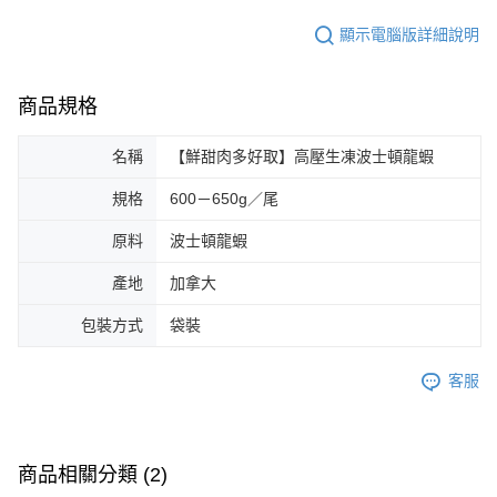
顯示電腦版詳細說明
商品規格
名稱
【鮮甜肉多好取】高壓生凍波士頓龍蝦
規格
600－650g／尾
原料
波士頓龍蝦
產地
加拿大
包裝方式
袋裝
客服
商品相關分類 (2)