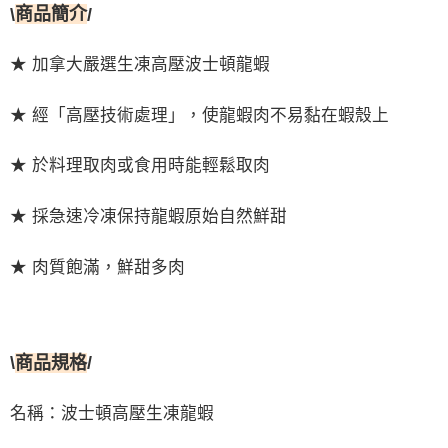
\
商品簡介
/
★ 加拿大嚴選生凍高壓波士頓龍蝦
★ 經「高壓技術處理」，使龍蝦肉不易黏在蝦殼上
★ 於料理取肉或食用時能輕鬆取肉
★ 採急速冷凍保持龍蝦原始自然鮮甜
★ 肉質飽滿，鮮甜多肉
\
商品規格
/
名稱：波士頓高壓生凍龍蝦