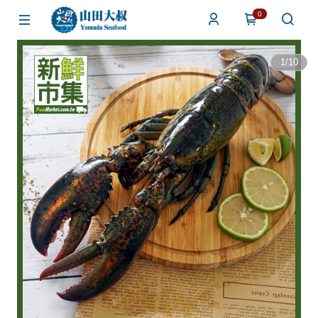
0
1
/
10