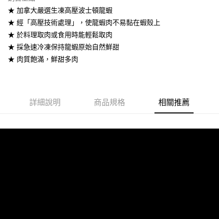
悠遊付
★ 加拿大嚴選生凍高壓波士頓龍蝦
★ 經「高壓技術處理」，使龍蝦肉不易黏在蝦殼上
ATM付款
★ 於料理取肉或食用時能輕鬆取肉
★ 採急速冷凍保持龍蝦原始自然鮮甜
運送方式
★ 肉質飽滿，鮮甜多肉
冷凍7-11取貨(快速到店)
每筆NT$290，滿NT$3,500(含以上)免運費
冷凍宅配
詳細說明
商品規格
相關推薦
每筆NT$290，滿NT$3,500(含以上)免運費
外島冷凍宅配
每筆NT$400，滿NT$6,000(含以上)免運費