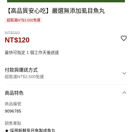
【高品質安心吃】嚴選無添加虱目魚丸
超取滿NT$3,500免運
NT$150
NT$120
最快可指定 1 個工作天後送達
付款與運送方式
超取滿NT$3,500免運
付款方式
商品特色
信用卡一次付款
商品編號
LINE Pay
9096785
街口支付
銷售重點
悠遊付
★ 採用新鮮虱目魚製成魚丸