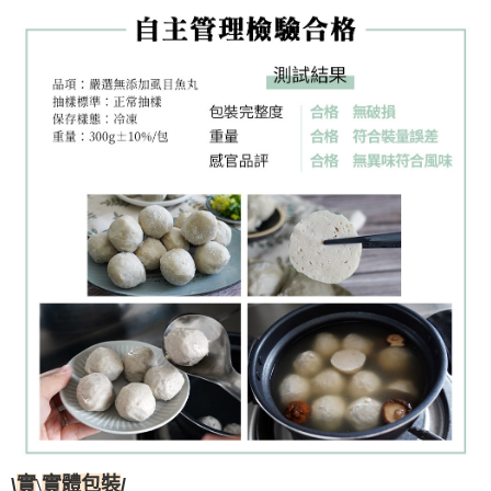
\
實
\
實
體包裝
/