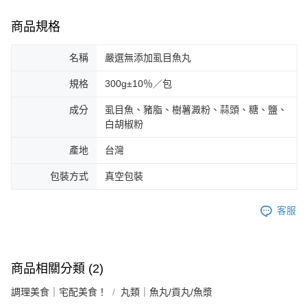
商品規格
名稱
嚴選無添加虱目魚丸
規格
300g±10％／包
成分
虱目魚、豬脂、樹薯澱粉、蒜頭、糖、鹽、
白胡椒粉
產地
台灣
包裝方式
真空包裝
客服
商品相關分類 (2)
調理美食｜宅配美食！
丸類｜魚丸/貢丸/魚漿