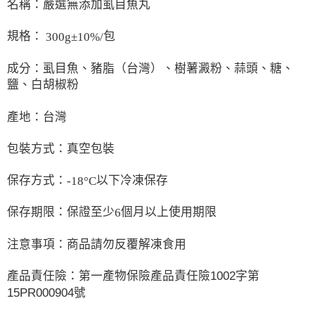
名稱：嚴選無添加虱目魚丸
規格：
包
300g±10%/
成分：虱目魚、豬脂（台灣）、樹薯澱粉、蒜頭、糖、
鹽、白胡椒粉
產地：台灣
包裝方式：真空包裝
保存方式：
以下冷凍保存
-18°C
保存期限：保證至少
個月以上使用期限
6
注意事項：商品請勿反覆解凍食用
產品責任險：第一產物保險產品責任險1002字第
15PR000904號