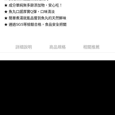
★ 成分單純無多餘添加物，安心吃！
ATM付款
★ 魚丸口感厚實Q彈，口味清淡
★ 簡單煮湯就能品嘗到魚丸的天然鮮味
運送方式
★ 通過SGS等檢驗合格，食品安全把關
冷凍7-11取貨(快速到店)
每筆NT$290，滿NT$3,500(含以上)免運費
冷凍宅配
詳細說明
商品規格
相關推薦
每筆NT$290，滿NT$3,500(含以上)免運費
外島冷凍宅配
每筆NT$400，滿NT$6,000(含以上)免運費