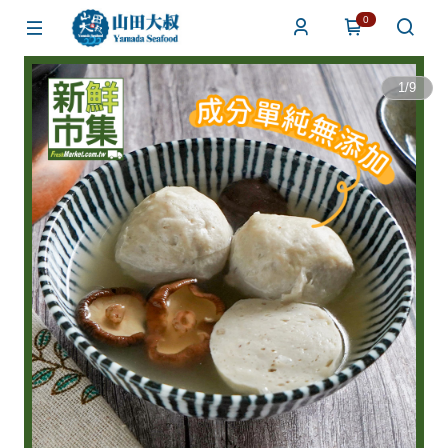
0
1
/
9